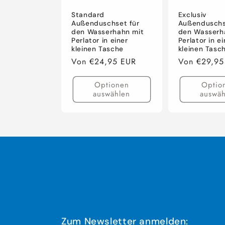
r
Standard
Exclusiv
Außenduschset für
Außenduschs
den Wasserhahn mit
den Wasserh
i
Perlator in einer
Perlator in ei
kleinen Tasche
kleinen Tasc
e
Normaler
Von €24,95 EUR
Normaler
Von €29,95
Preis
Preis
Optionen
Optio
:
auswählen
auswäh
Zum Newsletter anmelden: