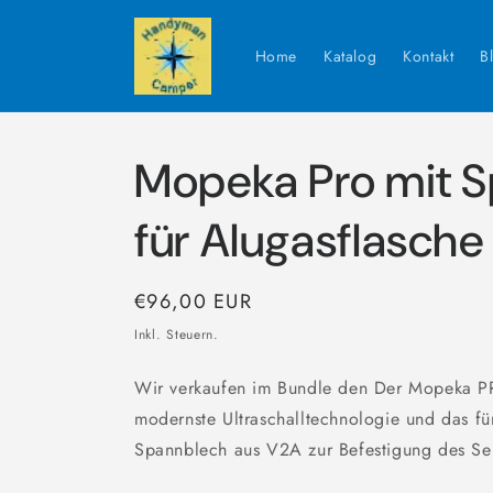
Direkt
zum
Inhalt
Home
Katalog
Kontakt
B
Mopeka Pro mit 
für Alugasflasche
Normaler
€96,00 EUR
Preis
Inkl. Steuern.
Wir verkaufen im Bundle den Der Mopeka P
modernste Ultraschalltechnologie und das f
Spannblech aus V2A zur Befestigung des Se