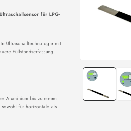
ltraschallsensor für LPG-
 Ultraschalltechnologie mit
auere Füllstandserfassung.
Medien
1
in
Modal
öffnen
der Aluminium bis zu einem
sowohl für horizontale als