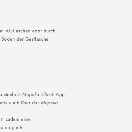
an Aluflaschen oder durch
m Boden der Gasflasche
 kostenlose
Mopeka Check
App
nativ auch über das
Mopeka
st zudem eine
pp möglich.