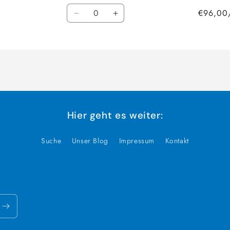
Anzahl
€96,00
Verringere
Erhöhe
die
die
Menge
Menge
für
für
Default
Default
Title
Title
Hier geht es weiter:
Suche
Unser Blog
Impressum
Kontakt