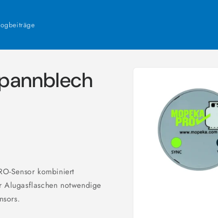
logbeiträge
Zu
Spannblech
Produktinformationen
springen
RO-Sensor kombiniert
ür Alugasflaschen notwendige
nsors.